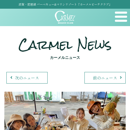
滋賀・琵琶湖 バーベキュー&マリンリゾート「カーメルビーチクラブ」
Carmel News
カーメルニュース
次のニュース
前のニュース