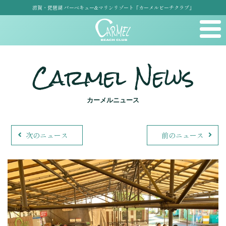
滋賀・琵琶湖 バーベキュー&マリンリゾート「カーメルビーチクラブ」
Carmel News
カーメルニュース
次のニュース
前のニュース