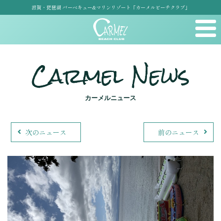
滋賀・琵琶湖 バーベキュー&マリンリゾート「カーメルビーチクラブ」
Carmel News
カーメルニュース
次のニュース
前のニュース