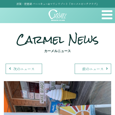
滋賀・琵琶湖 バーベキュー&マリンリゾート「カーメルビーチクラブ」
Carmel News
カーメルニュース
次のニュース
前のニュース