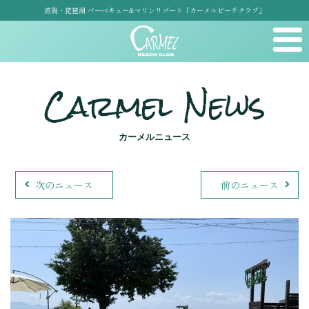
滋賀・琵琶湖 バーベキュー&マリンリゾート「カーメルビーチクラブ」
Carmel News
カーメルニュース
次のニュース
前のニュース