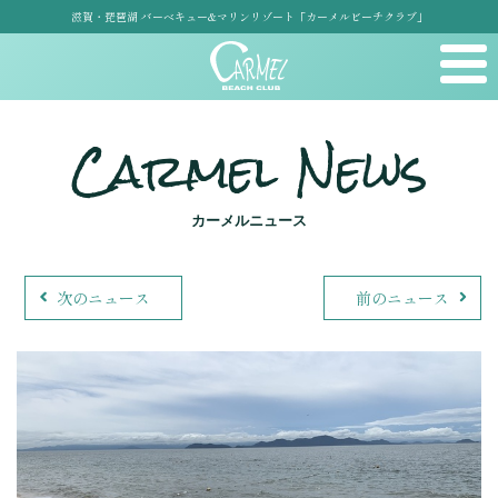
滋賀・琵琶湖 バーベキュー&マリンリゾート「カーメルビーチクラブ」
Carmel News
カーメルニュース
次のニュース
前のニュース