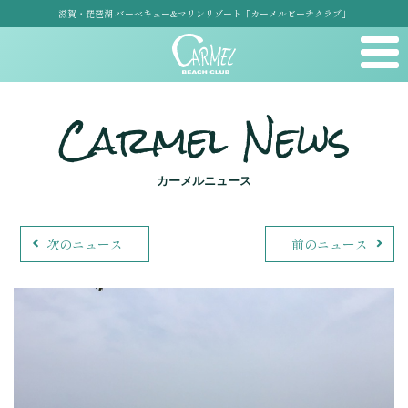
滋賀・琵琶湖 バーベキュー&マリンリゾート「カーメルビーチクラブ」
Carmel News
カーメルニュース
次のニュース
前のニュース