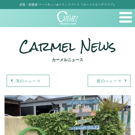
滋賀・琵琶湖 バーベキュー&マリンリゾート「カーメルビーチクラブ」
Carmel News
カーメルニュース
次のニュース
前のニュース