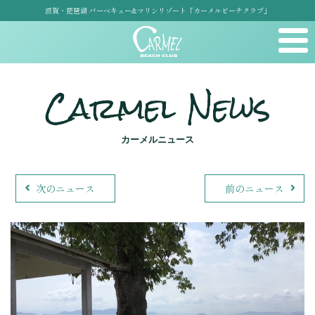
滋賀・琵琶湖 バーベキュー&マリンリゾート「カーメルビーチクラブ」
Carmel News
カーメルニュース
次のニュース
前のニュース