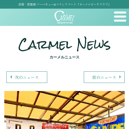
滋賀・琵琶湖 バーベキュー&マリンリゾート「カーメルビーチクラブ」
Carmel News
カーメルニュース
次のニュース
前のニュース