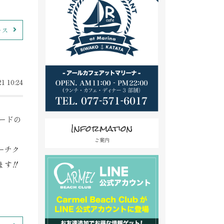
ース
1 10:24
ードの
Information
ご案内
ーチク
す‼️