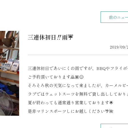
前のニュ
三連休初日‼️雨☔️
2019/09/2
三連休初日であいにくの雨ですが、BBQやフライボ
ご予約頂いております🙇🏽😊
そろそろ秋の天気になって来ましたが、カーメルビ
ラブではウェットスーツを無料で貸し出ししておりま
夏が終わっても通常通り営業しております🌟
是非マリンスポーツしにお越しください🌴🌺