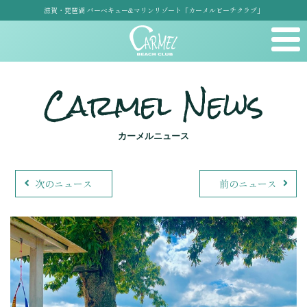
滋賀・琵琶湖 バーベキュー&マリンリゾート「カーメルビーチクラブ」
Carmel News
カーメルニュース
次のニュース
前のニュース