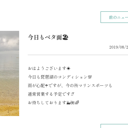
前のニュ
今日もベタ面🏖
2019/08/2
おはようございます☀
今日も琵琶湖のコンディション💯
雨が心配☂️ですが、今の所マリンスポーツも
通常営業する予定です‼️
お待ちしております🐳🌺🌈