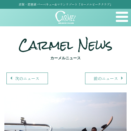
滋賀・琵琶湖 バーベキュー&マリンリゾート「カーメルビーチクラブ」
Carmel News
カーメルニュース
次のニュース
前のニュース