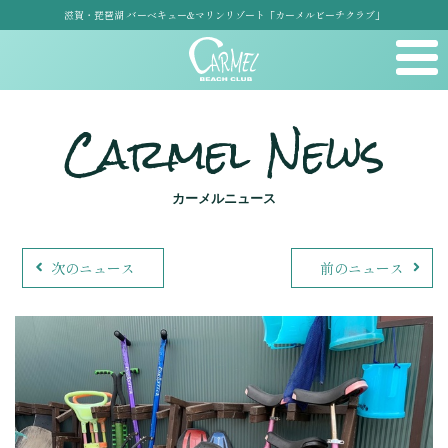
滋賀・琵琶湖 バーベキュー&マリンリゾート「カーメルビーチクラブ」
Carmel News
カーメルニュース
次のニュース
前のニュース