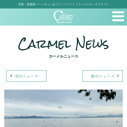
滋賀・琵琶湖 バーベキュー&マリンリゾート「カーメルビーチクラブ」
Carmel News
カーメルニュース
次のニュース
前のニュース