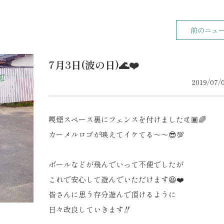
前のニュ
7月3日(波の日)🌊❤️
2019/07/0
喫煙スペース裏にフェンスを付けました🤙🏾🌈
カーメルロゴが映えてイケてる〜〜😎💯
ボールなどが飛んでいって不便でしたが
これで安心して遊んでいただけます😆❤️
皆さんに思う存分遊んで頂けるように
日々改良していきます‼️