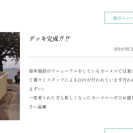
前のニュ
デッキ完成‼️‼️
2019/05/2
毎年施設のリニューアルをしているカーメルでは夏
て着々とスタッフによるDIYが行われています行わ
ます✨✨
一度来られた方も新しくなったカーメルへぜひお越
さい🙇🏽