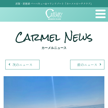
滋賀・琵琶湖 バーベキュー&マリンリゾート「カーメルビーチクラブ」
Carmel News
カーメルニュース
次のニュース
前のニュース