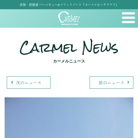
滋賀・琵琶湖 バーベキュー&マリンリゾート「カーメルビーチクラブ」
Carmel News
カーメルニュース
次のニュース
前のニュース