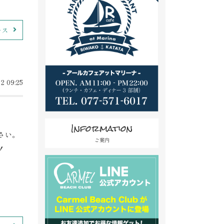
ース
2 09:25
Information
さい。
ご案内
！