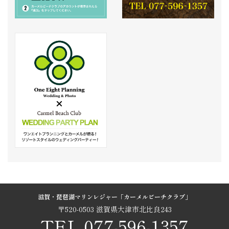
滋賀・琵琶湖マリンレジャー「カーメルビーチクラブ」
〒520-0503 滋賀県大津市北比良243
TEL.077-596-1357