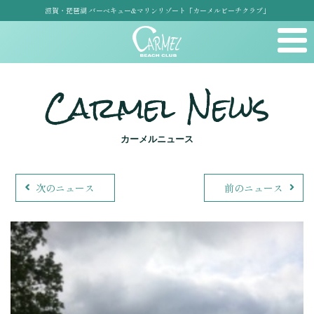
滋賀・琵琶湖 バーベキュー&マリンリゾート「カーメルビーチクラブ」
Carmel News
カーメルニュース
次のニュース
前のニュース