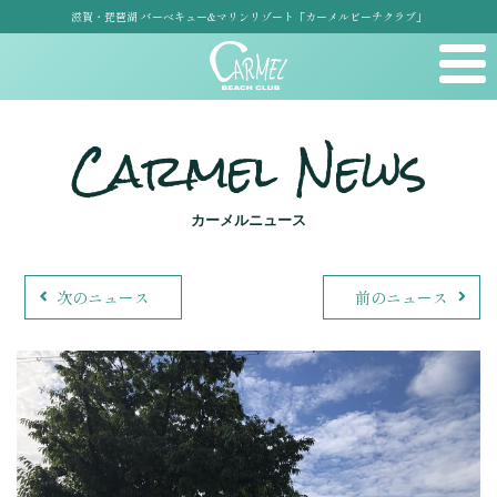
滋賀・琵琶湖 バーベキュー&マリンリゾート「カーメルビーチクラブ」
Carmel News
カーメルニュース
次のニュース
前のニュース