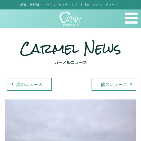
滋賀・琵琶湖 バーベキュー&マリンリゾート「カーメルビーチクラブ」
Carmel News
カーメルニュース
次のニュース
前のニュース