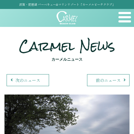
滋賀・琵琶湖 バーベキュー&マリンリゾート「カーメルビーチクラブ」
Carmel News
カーメルニュース
次のニュース
前のニュース