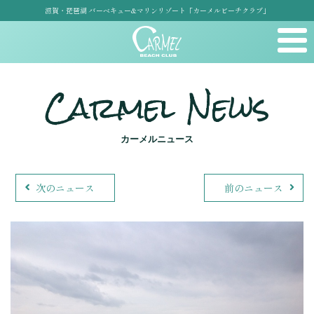
滋賀・琵琶湖 バーベキュー&マリンリゾート「カーメルビーチクラブ」
Carmel News
カーメルニュース
次のニュース
前のニュース