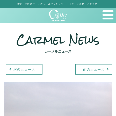
滋賀・琵琶湖 バーベキュー&マリンリゾート「カーメルビーチクラブ」
Carmel News
カーメルニュース
次のニュース
前のニュース