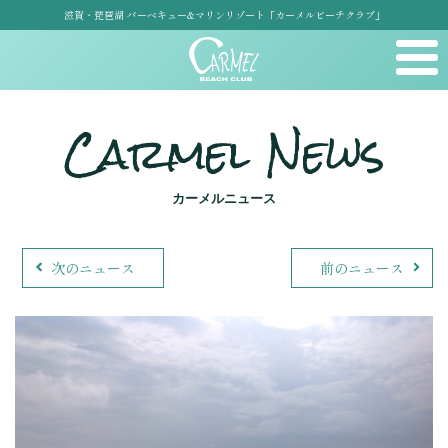
滋賀・琵琶湖 バーベキュー&マリンリゾート「カーメルビーチクラブ」
Carmel News
カーメルニュース
次のニュース
前のニュース