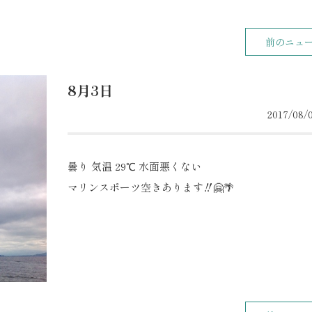
前のニュ
8月3日
2017/08/0
曇り 気温 29℃ 水面悪くない
マリンスポーツ空きあります‼️🤗🌴