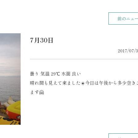
前のニュ
7月30日
2017/07/3
曇り 気温 29℃ 水面 良い
晴れ間も見えて来ました☀️今日は午後から多少空き
ます🤗